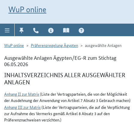
Direkt zur Navigation für Kontakt, Impressum, Aktuelles, Hilfe und FAQ
WuP-Navigation öffnen
Direkt zum Inhalt
WuP online
WuP online
Präferenzregelung Ägypten
ausgewählte Anlagen
Ausgewählte Anlagen Ägypten/EG-R zum Stichtag
06.05.2026
INHALTSVERZEICHNIS ALLER AUSGEWÄHLTER
ANLAGEN
Anhang II zur Matrix
(Liste der Vertragsparteien, die von der Möglichkeit
der Ausdehnung der Anwendung von Artikel 7 Absatz 3 Gebrauch machen)
Anhang III zur Matrix
(Liste der Vertragsparteien, die auf die Verpflichtung
zur Aufnahme des Vermerks gemäß Artikel 8 Absatz 3 auf den
Präferenznachweisen verzichten.)