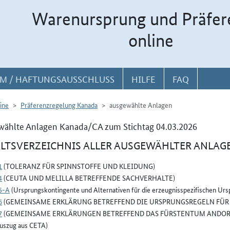
Warenursprung und Präfer
online
M / HAFTUNGSAUSSCHLUSS
HILFE
FAQ
ine
Präferenzregelung Kanada
ausgewählte Anlagen
wählte Anlagen Kanada/CA zum Stichtag 04.03.2026
LTSVERZEICHNIS ALLER AUSGEWÄHLTER ANLAG
1
(TOLERANZ FÜR SPINNSTOFFE UND KLEIDUNG)
4
(CEUTA UND MELILLA BETREFFENDE SACHVERHALTE)
5-A
(Ursprungskontingente und Alternativen für die erzeugnisspezifischen Ur
6
(GEMEINSAME ERKLÄRUNG BETREFFEND DIE URSPRUNGSREGELN FÜR 
7
(GEMEINSAME ERKLÄRUNGEN BETREFFEND DAS FÜRSTENTUM ANDORR
uszug aus CETA)