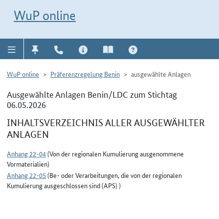
Direkt zur Navigation für Kontakt, Impressum, Aktuelles, Hilfe und FAQ
WuP-Navigation öffnen
Direkt zum Inhalt
WuP online
WuP online
Präferenzregelung Benin
ausgewählte Anlagen
Ausgewählte Anlagen Benin/LDC zum Stichtag
06.05.2026
INHALTSVERZEICHNIS ALLER AUSGEWÄHLTER
ANLAGEN
Anhang 22-04
(Von der regionalen Kumulierung ausgenommene
Vormaterialien)
Anhang 22-05
(Be- oder Verarbeitungen, die von der regionalen
Kumulierung ausgeschlossen sind (APS) )