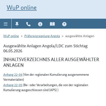
Direkt zur Navigation für Kontakt, Impressum, Aktuelles, Hilfe und FAQ
WuP-Navigation öffnen
Direkt zum Inhalt
WuP online
WuP online
Präferenzregelung Angola
ausgewählte Anlagen
Ausgewählte Anlagen Angola/LDC zum Stichtag
06.05.2026
INHALTSVERZEICHNIS ALLER AUSGEWÄHLTER
ANLAGEN
Anhang 22-04
(Von der regionalen Kumulierung ausgenommene
Vormaterialien)
Anhang 22-05
(Be- oder Verarbeitungen, die von der regionalen
Kumulierung ausgeschlossen sind (APS) )