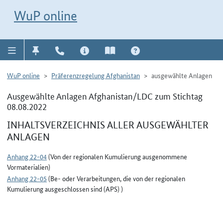
Direkt zur Navigation für Kontakt, Impressum, Aktuelles, Hilfe und FAQ
WuP-Navigation öffnen
Direkt zum Inhalt
WuP online
WuP online
Präferenzregelung Afghanistan
ausgewählte Anlagen
Ausgewählte Anlagen Afghanistan/LDC zum Stichtag
08.08.2022
INHALTSVERZEICHNIS ALLER AUSGEWÄHLTER
ANLAGEN
Anhang 22-04
(Von der regionalen Kumulierung ausgenommene
Vormaterialien)
Anhang 22-05
(Be- oder Verarbeitungen, die von der regionalen
Kumulierung ausgeschlossen sind (APS) )